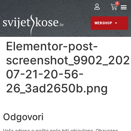
0
WEBSHOP
Elementor-post-
screenshot_9902_202
07-21-20-56-
26_3ad2650b.png
Odgovori
Vaša adresa e-pošte neće biti objavljena.
Obavezna