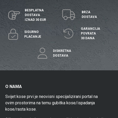
BESPLATNA
BRZA
DOSTAVA
DOSTAVA
IZNAD 30 EUR
GARANCIJA
SIGURNO
POVRATA
PLAĆANJE
30 DANA
DISKRETNA
DOSTAVA
O NAMA
Svijet kose prvi je neovisni specijalizirani portal na
ovim prostorima na temu gubitka kose/ispadanja
kose/rasta kose.