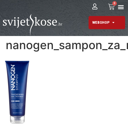
0
WEBSHOP
nanogen_sampon_za_