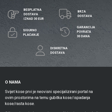
BESPLATNA
BRZA
DOSTAVA
DOSTAVA
IZNAD 30 EUR
GARANCIJA
SIGURNO
POVRATA
PLAĆANJE
30 DANA
DISKRETNA
DOSTAVA
O NAMA
Svijet kose prvi je neovisni specijalizirani portal na
ovim prostorima na temu gubitka kose/ispadanja
kose/rasta kose.