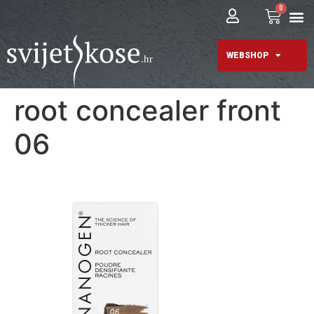
0
WEBSHOP
root concealer front
06