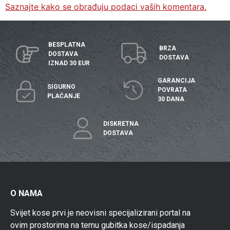
Saznajte kako se obrađuju podaci vaših komentara.
BESPLATNA
BRZA
DOSTAVA
DOSTAVA
IZNAD 30 EUR
GARANCIJA
SIGURNO
POVRATA
PLAĆANJE
30 DANA
DISKRETNA
DOSTAVA
O NAMA
Svijet kose prvi je neovisni specijalizirani portal na
ovim prostorima na temu gubitka kose/ispadanja