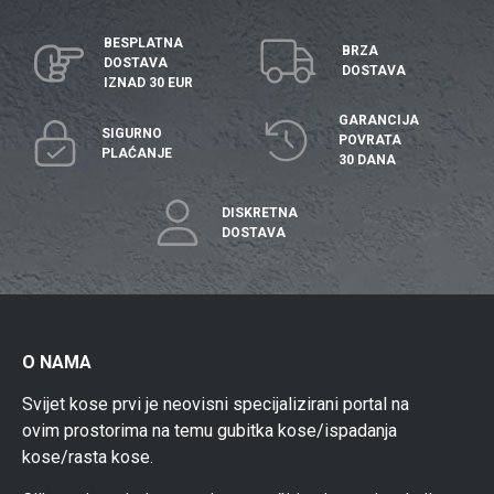
BESPLATNA
BRZA
DOSTAVA
DOSTAVA
IZNAD 30 EUR
GARANCIJA
SIGURNO
POVRATA
PLAĆANJE
30 DANA
DISKRETNA
DOSTAVA
O NAMA
Svijet kose prvi je neovisni specijalizirani portal na
ovim prostorima na temu gubitka kose/ispadanja
kose/rasta kose.