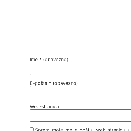
Ime
* (obavezno)
E-pošta
* (obavezno)
Web-stranica
Spremi moje ime, e-poštu i web-stranicu u