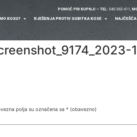
POMOĆ PRI KUPNJI – TEL:
040 363 411,
MO
IMO KOSU?
RJEŠENJA PROTIV GUBITKA KOSE
NAJČEŠĆA
creenshot_9174_2023-
vezna polja su označena sa
* (obavezno)