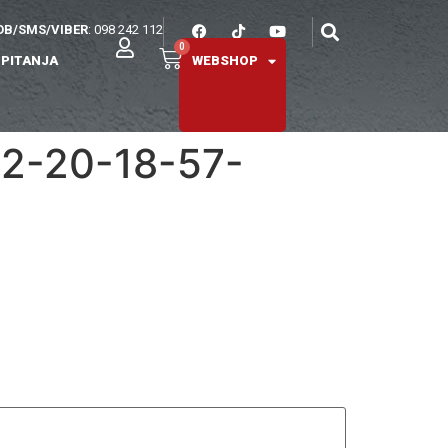
B/SMS/VIBER
: 098 242 112
0
 PITANJA
WEBSHOP
12-20-18-57-