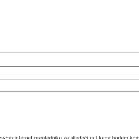
 ovom internet pregledniku za sljedeći put kada budem kom