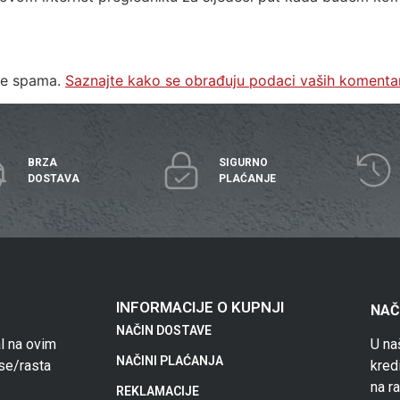
nje spama.
Saznajte kako se obrađuju podaci vaših komenta
BRZA
SIGURNO
DOSTAVA
PLAĆANJE
INFORMACIJE O KUPNJI
NAČ
NAČIN DOSTAVE
al na ovim
U na
NAČINI PLAĆANJA
se/rasta
kred
na r
REKLAMACIJE