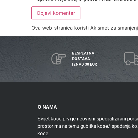
Ova web-stranica koristi Akismet za smanje
BESPLATNA
DOSTAVA
IZNAD 30 EUR
O NAMA
Svijet kose prvi je neovisni specijalizirani port
prostorima na temu gubitka kose/ispadanja ko
kose.