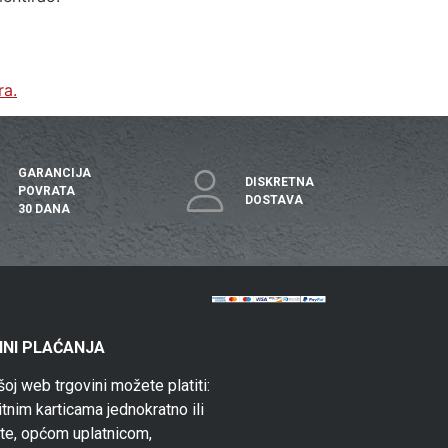
ra.
GARANCIJA
DISKRETNA
POVRATA
DOSTAVA
30 DANA
INI PLAĆANJA
šoj web trgovini možete platiti:
itnim karticama jednokratno ili
ate, općom uplatnicom,